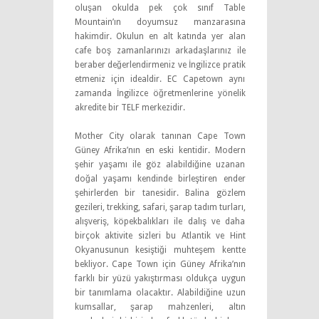
oluşan okulda pek çok sınıf Table
Mountain’ın doyumsuz manzarasına
hakimdir. Okulun en alt katında yer alan
cafe boş zamanlarınızı arkadaşlarınız ile
beraber değerlendirmeniz ve İngilizce pratik
etmeniz için idealdir. EC Capetown aynı
zamanda İngilizce öğretmenlerine yönelik
akredite bir TELF merkezidir.
Mother City olarak tanınan Cape Town
Güney Afrika’nın en eski kentidir. Modern
şehir yaşamı ile göz alabildiğine uzanan
doğal yaşamı kendinde birleştiren ender
şehirlerden bir tanesidir. Balina gözlem
gezileri, trekking, safari, şarap tadım turları,
alışveriş, köpekbalıkları ile dalış ve daha
birçok aktivite sizleri bu Atlantik ve Hint
Okyanusunun kesiştiği muhteşem kentte
bekliyor. Cape Town için Güney Afrika’nın
farklı bir yüzü yakıştırması oldukça uygun
bir tanımlama olacaktır. Alabildiğine uzun
kumsallar, şarap mahzenleri, altın