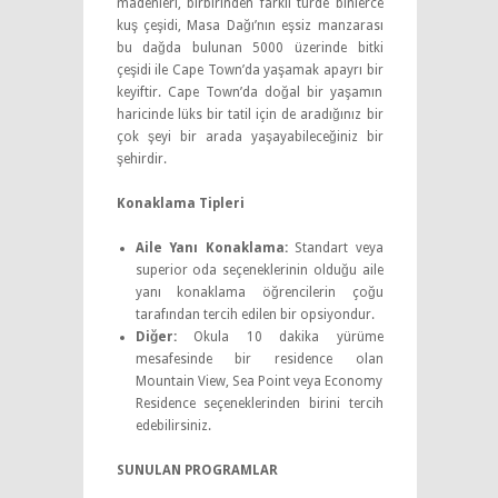
madenleri, birbirinden farklı türde binlerce
kuş çeşidi, Masa Dağı’nın eşsiz manzarası
bu dağda bulunan 5000 üzerinde bitki
çeşidi ile Cape Town’da yaşamak apayrı bir
keyiftir. Cape Town’da doğal bir yaşamın
haricinde lüks bir tatil için de aradığınız bir
çok şeyi bir arada yaşayabileceğiniz bir
şehirdir.
Konaklama Tipleri
Aile Yanı Konaklama:
Standart veya
superior oda seçeneklerinin olduğu aile
yanı konaklama öğrencilerin çoğu
tarafından tercih edilen bir opsiyondur.
Diğer:
Okula 10 dakika yürüme
mesafesinde bir residence olan
Mountain View, Sea Point veya Economy
Residence seçeneklerinden birini tercih
edebilirsiniz.
SUNULAN PROGRAMLAR